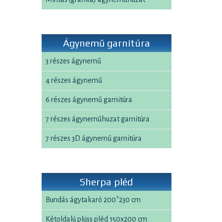
Ágynemű garnitúra
3 részes ágynemű
4 részes ágynemű
6 részes ágynemű garnitúra
7 részes ágyneműhuzat garnitúra
7 részes 3D ágynemű garnitúra
Sherpa pléd
Bundás ágytakaró 200*230 cm
Kétoldalú plüss pléd 150x200 cm