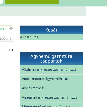
ove)
Kosár
A kosár üres
x200 cm
Ágynemű garnitúra
csoportok
Állatmintás 7 részes ágyneműhuzat
Autós, motoros ágyneműhuzat
Akciós termék
Virágmintás 7 részes ágyneműhuzat
Mintás (grafika) ágyneműhuzat