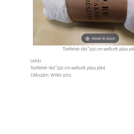
Hover to zoom
Törtfehér 180*230 cm wellsoft, plüss pl
Leírás
Törtfehér 180*230 cm wellsoft, plüss pléd
Cikkszám: W180-2012