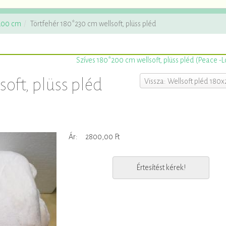
x200 cm
Törtfehér 180*230 cm wellsoft, plüss pléd
Szíves 180*200 cm wellsoft, plüss pléd (Peace -L
soft, plüss pléd
Vissza: Wellsoft pléd 180
Ár:
2800,00 Ft
Értesítést kérek!