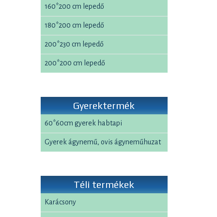
160*200 cm lepedő
180*200 cm lepedő
200*230 cm lepedő
200*200 cm lepedő
Gyerektermék
60*60cm gyerek habtapi
Gyerek ágynemű, ovis ágyneműhuzat
Téli termékek
Karácsony