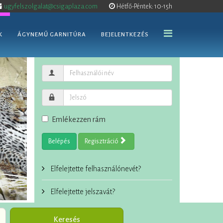
ugyfelszolgalat@csigaplaza.com
Hétfő-Péntek: 10-15h
K
ÁGYNEMŰ GARNITÚRA
BEJELENTKEZÉS
Emlékezzen rám
Belépés
Regisztráció
Elfelejtette felhasználónevét?
Elfelejtette jelszavát?