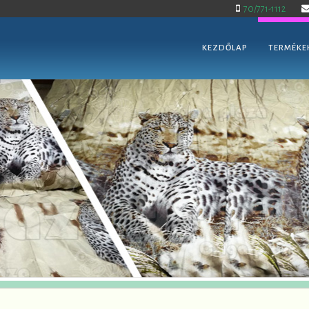
70/771-1112
KEZDŐLAP
TERMÉKE