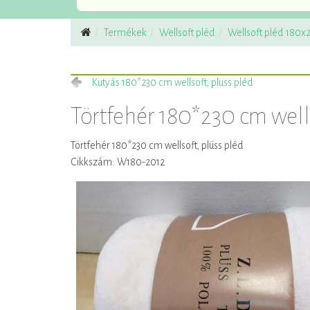
Termékek
Wellsoft pléd
Wellsoft pléd 180
Kutyás 180*230 cm wellsoft, plüss pléd
Törtfehér 180*230 cm well
Törtfehér 180*230 cm wellsoft, plüss pléd
Cikkszám: W180-2012