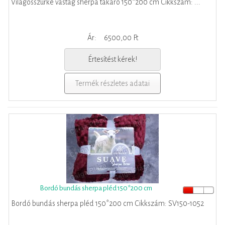
Világosszürke vastag sherpa takaró 150*200 cm Cikkszám: ...
Ár:
6500,00 Ft
Értesítést kérek!
Termék részletes adatai
Bordó bundás sherpa pléd 150*200 cm
Bordó bundás sherpa pléd 150*200 cm Cikkszám: SV150-1052