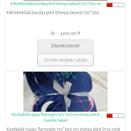
Kék kétoldalú bundás pléd (sherpa takaró) 150*200 cm
Kék kétoldalú bundás pléd (sherpa takaró) 150*200 ...
Ár:
4200,00 Ft
Értesítést kérek!
Termék részletes adatai
Középkék happy flamingós 150*200 cm sherpa pléd,
bundás takaró
Középkék happy flamingós 150*200 cm sherpa pléd S150-1038