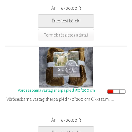
Ár:
6500,00 Ft
Értesítést kérek!
Termék részletes adatai
Vörösesbarna vastag sherpa pléd 150*200 cm
Vörösesbarna vastag sherpa pléd 150*200 cm Cikkszám: ...
Ár:
6500,00 Ft