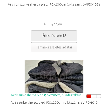
Világos szürke sherpa pléd 150x200cm Cikkszám: SV150-1028
Ár:
6500,00 Ft
Értesítést kérek!
Termék részletes adatai
Acélszürke sherpa pléd 150x200cm, bundás takaró
Acélszürke sherpa pléd 150x200cm Cikkszám: SV150-1010