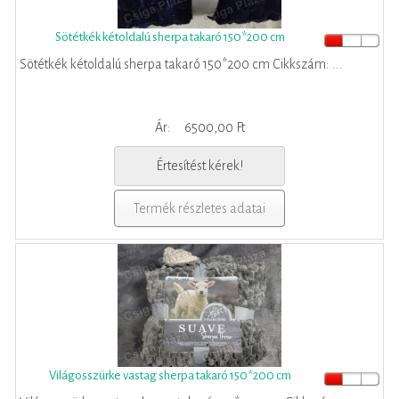
Sötétkék kétoldalú sherpa takaró 150*200 cm
Sötétkék kétoldalú sherpa takaró 150*200 cm Cikkszám: ...
Ár:
6500,00 Ft
Értesítést kérek!
Termék részletes adatai
Világosszürke vastag sherpa takaró 150*200 cm