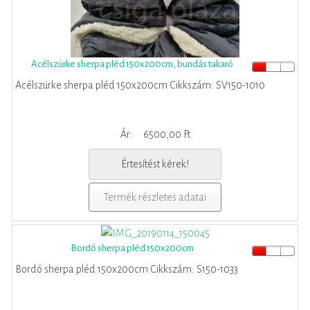
Acélszürke sherpa pléd 150x200cm, bundás takaró
Acélszürke sherpa pléd 150x200cm Cikkszám: SV150-1010
Ár:
6500,00 Ft
Értesítést kérek!
Termék részletes adatai
Bordó sherpa pléd 150x200cm
Bordó sherpa pléd 150x200cm Cikkszám: S150-1033