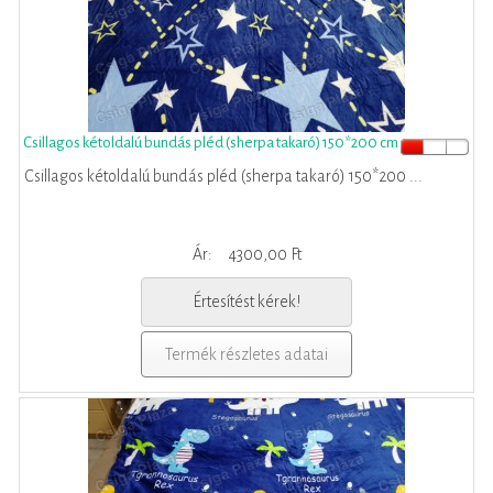
Csillagos kétoldalú bundás pléd (sherpa takaró) 150*200 cm
Csillagos kétoldalú bundás pléd (sherpa takaró) 150*200 ...
Ár:
4300,00 Ft
Értesítést kérek!
Termék részletes adatai