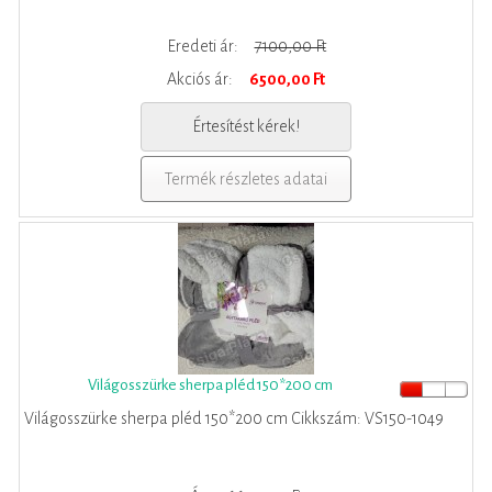
Eredeti ár:
7100,00 Ft
Akciós ár:
6500,00 Ft
Értesítést kérek!
Termék részletes adatai
Világosszürke sherpa pléd 150*200 cm
Világosszürke sherpa pléd 150*200 cm Cikkszám: VS150-1049