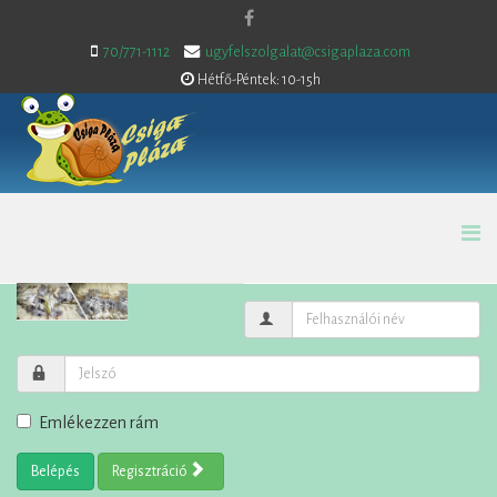
70/771-1112
ugyfelszolgalat@csigaplaza.com
Hétfő-Péntek: 10-15h
Emlékezzen rám
Belépés
Regisztráció