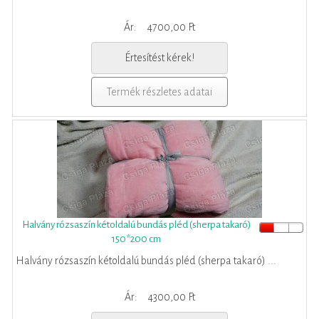
Ár:
4700,00 Ft
Értesítést kérek!
Termék részletes adatai
Halvány rózsaszín kétoldalú bundás pléd (sherpa takaró)
150*200 cm
Halvány rózsaszín kétoldalú bundás pléd (sherpa takaró) ...
Ár:
4300,00 Ft