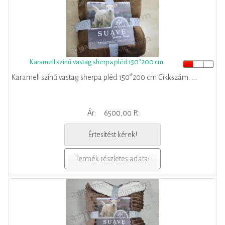
Karamell színű vastag sherpa pléd 150*200 cm
Karamell színű vastag sherpa pléd 150*200 cm Cikkszám: ...
Ár:
6500,00 Ft
Értesítést kérek!
Termék részletes adatai