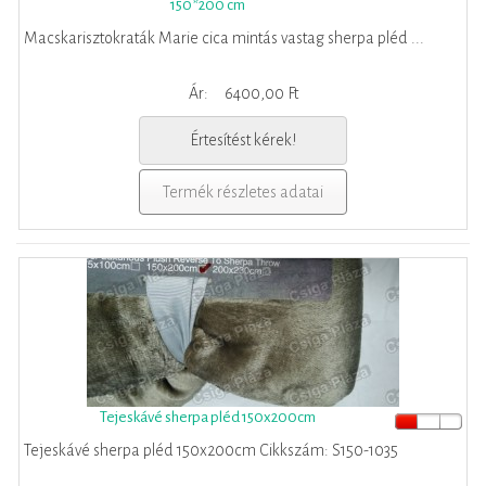
150*200 cm
Macskarisztokraták Marie cica mintás vastag sherpa pléd ...
Ár:
6400,00 Ft
Értesítést kérek!
Termék részletes adatai
Tejeskávé sherpa pléd 150x200cm
Tejeskávé sherpa pléd 150x200cm Cikkszám: S150-1035