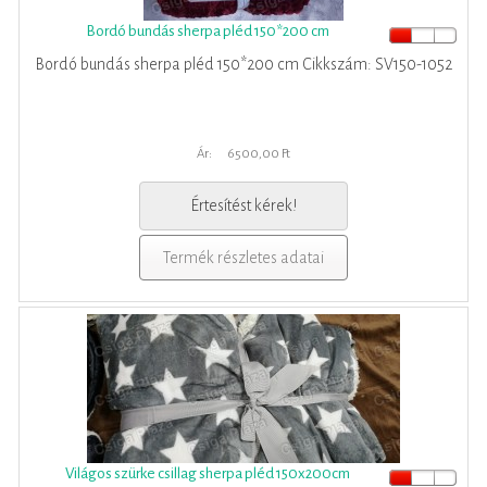
Bordó bundás sherpa pléd 150*200 cm
Bordó bundás sherpa pléd 150*200 cm Cikkszám: SV150-1052
Ár:
6500,00 Ft
Értesítést kérek!
Termék részletes adatai
Világos szürke csillag sherpa pléd 150x200cm