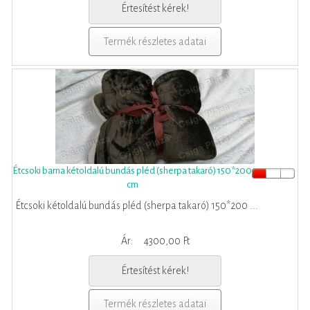
Értesítést kérek!
Termék részletes adatai
Étcsoki barna kétoldalú bundás pléd (sherpa takaró) 150*200
cm
Étcsoki kétoldalú bundás pléd (sherpa takaró) 150*200 ...
Ár:
4300,00 Ft
Értesítést kérek!
Termék részletes adatai