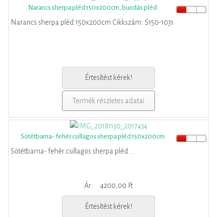
Narancs sherpa pléd 150x200cm, bundás pléd
Narancs sherpa pléd 150x200cm Cikkszám: S150-1031
Értesítést kérek!
Termék részletes adatai
Sötétbarna- fehér csillagos sherpa pléd 150x200cm
Sötétbarna- fehér csillagos sherpa pléd ...
Ár:
4200,00 Ft
Értesítést kérek!