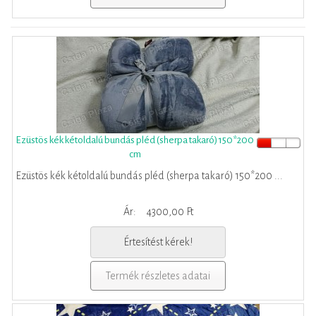
Ezüstös kék kétoldalú bundás pléd (sherpa takaró) 150*200
cm
Ezüstös kék kétoldalú bundás pléd (sherpa takaró) 150*200 ...
Ár:
4300,00 Ft
Értesítést kérek!
Termék részletes adatai