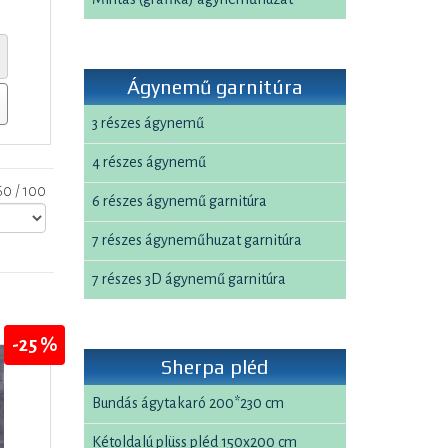
Ágynemű garnitúra
3 részes ágynemű
4 részes ágynemű
 60 / 100
6 részes ágynemű garnitúra
7 részes ágyneműhuzat garnitúra
7 részes 3D ágynemű garnitúra
-25 %
Sherpa pléd
Bundás ágytakaró 200*230 cm
Kétoldalú plüss pléd 150x200 cm