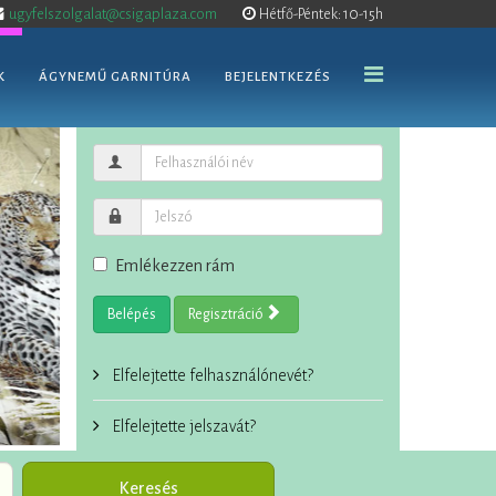
ugyfelszolgalat@csigaplaza.com
Hétfő-Péntek: 10-15h
K
ÁGYNEMŰ GARNITÚRA
BEJELENTKEZÉS
Emlékezzen rám
Belépés
Regisztráció
Elfelejtette felhasználónevét?
Elfelejtette jelszavát?