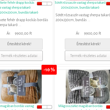
kete fehér drapp kockás
Sötét rózsaszín vastag sherpa takaró
 vastag sherpa takaró
200x230cm, bundás takaró
200x230cm, bundás takaró
Sötét rózsaszín vastag sherpa takar
kete fehér drapp kockás bordás
200x230cm, bundás ...
erpa takaró ...
Ár:
9900,00 Ft
Ár:
9900,00 Ft
Értesítést kérek!
Értesítést kérek!
Termék részletes adatai
Termék részletes adatai
-10 %
ű magában bordás vastag
Világosszürke magában bordás