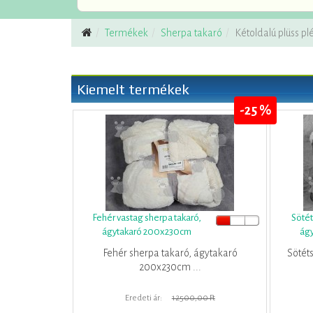
Termékek
Sherpa takaró
Kétoldalú plüss p
Kiemelt termékek
-25 %
Fehér vastag sherpa takaró,
Sötét
ágytakaró 200x230cm
ág
Fehér sherpa takaró, ágytakaró
Sötét
200x230cm ...
Eredeti ár:
12500,00 Ft