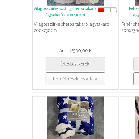
Világosszürke vastag sherpa takaró,
Fehér
ágytakaró 200x230cm
ág
Világosszürke sherpa takaró, ágytakaró
Fehér sh
200x230cm ...
200x230c
Ár:
12500,00 Ft
Értesítést kérek!
Termék részletes adatai