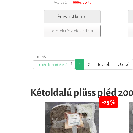
Akciós ár:
9990,00 Ft
Értesítést kérek!
Termék részletes adatai
Rendezés
1
2
Tovább
Utolsó
Termék elérhetősége -/+
Kétoldalú plüss pléd 20
-25 %