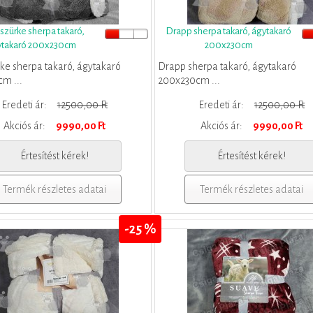
szürke sherpa takaró,
Drapp sherpa takaró, ágytakaró
ytakaró 200x230cm
200x230cm
rke sherpa takaró, ágytakaró
Drapp sherpa takaró, ágytakaró
m ...
200x230cm ...
Eredeti ár:
12500,00 Ft
Eredeti ár:
12500,00 Ft
Akciós ár:
9990,00 Ft
Akciós ár:
9990,00 Ft
Értesítést kérek!
Értesítést kérek!
Termék részletes adatai
Termék részletes adatai
-25 %