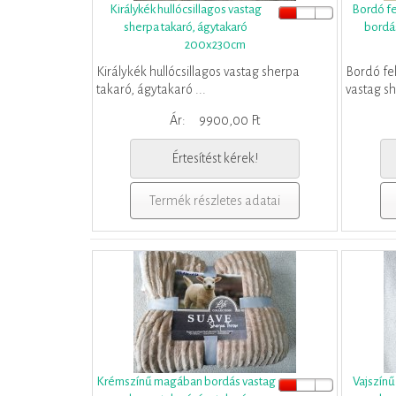
Királykék hullócsillagos vastag
Bordó fe
sherpa takaró, ágytakaró
bordás
200x230cm
Királykék hullócsillagos vastag sherpa
Bordó fe
takaró, ágytakaró ...
vastag sh
Ár:
9900,00 Ft
Értesítést kérek!
Termék részletes adatai
Krémszínű magában bordás vastag
Vajszín