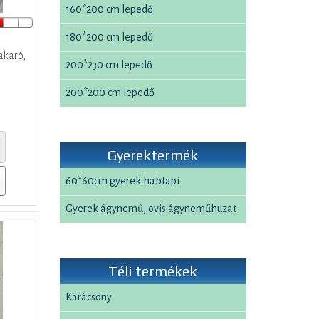
160*200 cm lepedő
180*200 cm lepedő
akaró,
200*230 cm lepedő
200*200 cm lepedő
Gyerektermék
60*60cm gyerek habtapi
Gyerek ágynemű, ovis ágyneműhuzat
Téli termékek
Karácsony