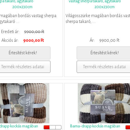
pa takaró, ágytakaró
vastag sherpa takaró, ágytakaró
200x230cm
200x230cm
 magában bordás vastag sherpa
Világosszürke magában bordás vas
gytakaró ...
sherpa takaró, ...
Eredeti ár:
9900,00 Ft
Akciós ár:
9000,00 Ft
Ár:
9900,00 Ft
Értesítést kérek!
Értesítést kérek!
Termék részletes adatai
Termék részletes adatai
drapp kockás magában
Barna-drapp kockás magában