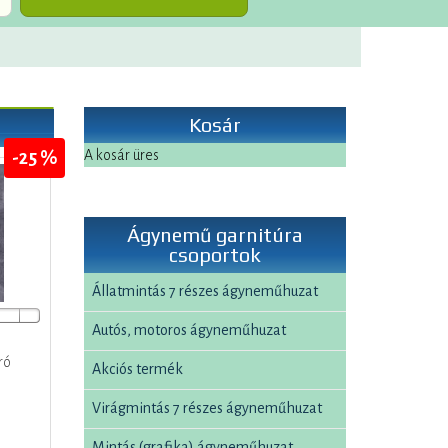
Kosár
A kosár üres
-25 %
Ágynemű garnitúra
csoportok
Állatmintás 7 részes ágyneműhuzat
Autós, motoros ágyneműhuzat
ró
Akciós termék
Virágmintás 7 részes ágyneműhuzat
Mintás (grafika) ágyneműhuzat