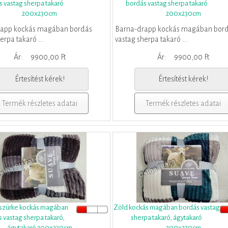
 vastag sherpa takaró
bordás vastag sherpa takaró
200x230cm
200x230cm
rapp kockás magában bordás
Barna-drapp kockás magában bor
erpa takaró ...
vastag sherpa takaró ...
Ár:
9900,00 Ft
Ár:
9900,00 Ft
Értesítést kérek!
Értesítést kérek!
Termék részletes adatai
Termék részletes adatai
 szürke kockás magában
Zöld kockás magában bordás vastag
 vastag sherpa takaró,
sherpa takaró, ágytakaró
ágytakaró 200x230cm
200x230cm