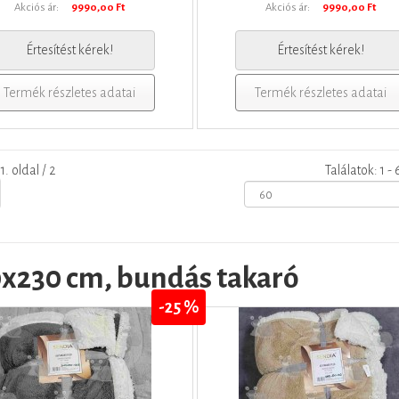
Akciós ár:
9990,00 Ft
Akciós ár:
9990,00 Ft
Értesítést kérek!
Értesítést kérek!
Termék részletes adatai
Termék részletes adatai
1. oldal / 2
Találatok: 1 -
0x230 cm, bundás takaró
-25 %