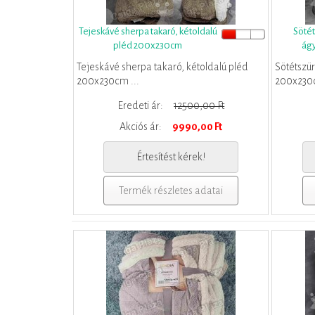
Tejeskávé sherpa takaró, kétoldalú
Sötét
pléd 200x230cm
ág
Tejeskávé sherpa takaró, kétoldalú pléd
Sötétszü
200x230cm ...
200x230c
Eredeti ár:
12500,00 Ft
Akciós ár:
9990,00 Ft
Értesítést kérek!
Termék részletes adatai