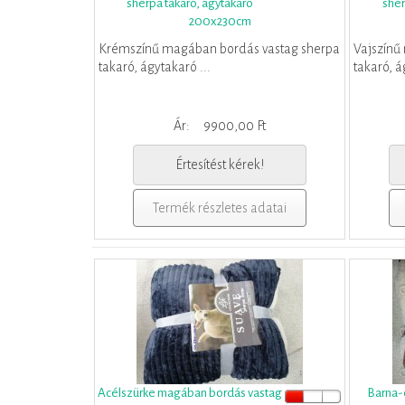
sherpa takaró, ágytakaró
sher
200x230cm
Krémszínű magában bordás vastag sherpa
Vajszínű
takaró, ágytakaró ...
takaró, á
Ár:
9900,00 Ft
Értesítést kérek!
Termék részletes adatai
Acélszürke magában bordás vastag
Barna-