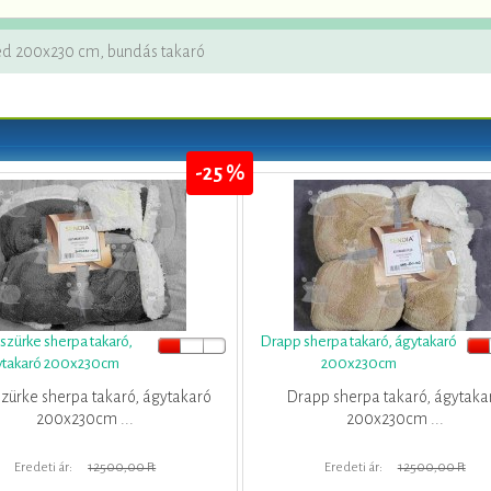
léd 200x230 cm, bundás takaró
-25 %
szürke sherpa takaró,
Drapp sherpa takaró, ágytakaró
ytakaró 200x230cm
200x230cm
szürke sherpa takaró, ágytakaró
Drapp sherpa takaró, ágytaka
200x230cm ...
200x230cm ...
Eredeti ár:
12500,00 Ft
Eredeti ár:
12500,00 Ft