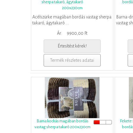
sherpa takaró, ágytakaró
bordás
200x230cm
Acélszürke magában bordás vastag sherpa
Barna-d
takaró, ágytakaró ...
vastag sh
Ár:
9900,00 Ft
Értesítést kérek!
Termék részletes adatai
Barna kockás magában bordás
Fekete
vastag sherpa takaró 200x230cm
bordás