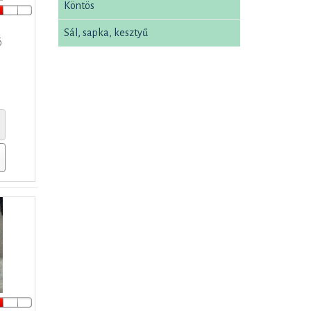
Köntös
Sál, sapka, kesztyű
ó