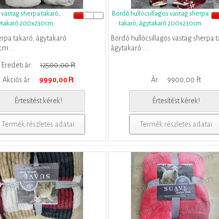
 vastag sherpa takaró,
Bordó hullócsillagos vastag sherpa
ytakaró 200x230cm
takaró, ágytakaró 200x230cm
erpa takaró, ágytakaró
Bordó hullócsillagos vastag sherpa t
m ...
ágytakaró ...
Eredeti ár:
12500,00 Ft
Akciós ár:
9990,00 Ft
Ár:
9900,00 Ft
Értesítést kérek!
Értesítést kérek!
Termék részletes adatai
Termék részletes adatai