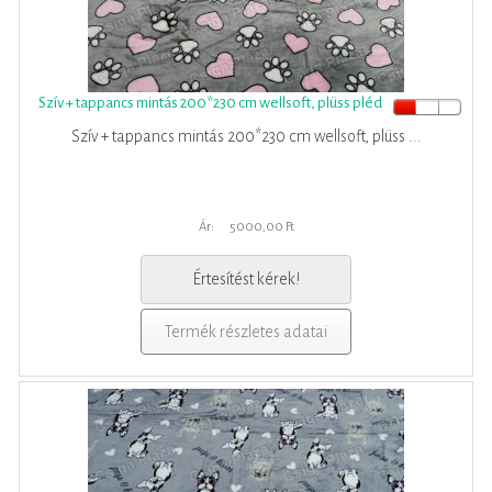
Szív + tappancs mintás 200*230 cm wellsoft, plüss pléd
Szív + tappancs mintás 200*230 cm wellsoft, plüss ...
Ár:
5000,00 Ft
Értesítést kérek!
Termék részletes adatai