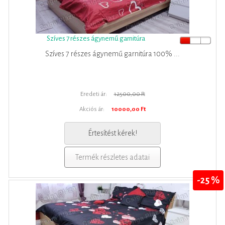
Szíves 7 részes ágynemű garnitúra
Szíves 7 részes ágynemű garnitúra 100% ...
Eredeti ár:
12500,00 Ft
Akciós ár:
10000,00 Ft
Értesítést kérek!
Termék részletes adatai
-25 %