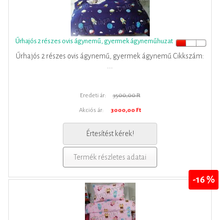
Űrhajós 2 részes ovis ágynemű, gyermek ágyneműhuzat
Űrhajós 2 részes ovis ágynemű, gyermek ágynemű Cikkszám:
...
Eredeti ár:
3500,00 Ft
Akciós ár:
3000,00 Ft
Értesítést kérek!
Termék részletes adatai
-16 %