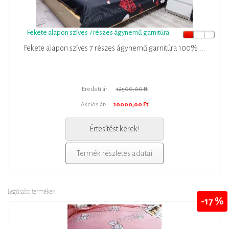
Fekete alapon szíves 7 részes ágynemű garnitúra
Fekete alapon szíves 7 részes ágynemű garnitúra 100% ...
Eredeti ár:
12500,00 Ft
Akciós ár:
10000,00 Ft
Értesítést kérek!
Termék részletes adatai
Legújabb termékek
-17 %