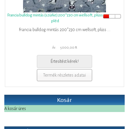
Francia bulldog mintás (szürke) 200*230 cm wellsoft, plüss
pléd
Francia bulldog mintás 200*230 cm wellsoft, plüss ...
Ár:
5000,00 Ft
Értesítést kérek!
Termék részletes adatai
Kosár
A kosár üres