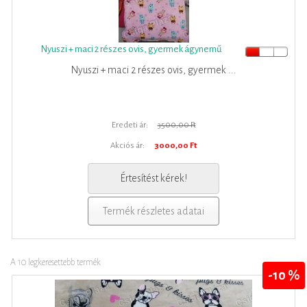
Nyuszi + maci 2 részes ovis, gyermek ágynemű
Nyuszi + maci 2 részes ovis, gyermek ...
Eredeti ár:
3500,00 Ft
Akciós ár:
3000,00 Ft
Értesítést kérek!
Termék részletes adatai
A 10 legkeresettebb termék
-10 %