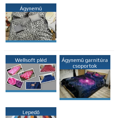
Ágynemű
Wellsoft pléd
Ágynemű garnitúra
csoportok
Lepedő