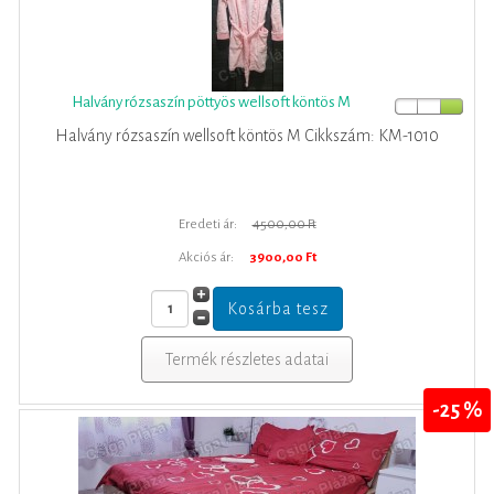
Halvány rózsaszín pöttyös wellsoft köntös M
Halvány rózsaszín wellsoft köntös M Cikkszám: KM-1010
Eredeti ár:
4500,00 Ft
Akciós ár:
3900,00 Ft
Termék részletes adatai
-25 %