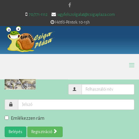
70/771-1112
ugyfelszolgalat@csigaplaza.com
Hétfő-Péntek: 10-15h
Emlékezzen rám
Belépés
Regisztráció