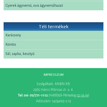
Gyerek ágynemű, ovis ágyneműhuzat
Téli termékek
Karácsony
Köntös
Sál, sapka, kesztyű
IMPRESSZUM
Szolgáltató: ANBN Kft.
2365 Inárcs Március 21. u. 6.
Tel: 06-70/771-1112
(Hétfőtől-Péntekig
10-16-ig
)
Adószám: 14234163-2-13