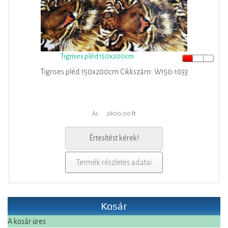
Tigrises pléd 150x200cm
Tigrises pléd 150x200cm Cikkszám: W150-1033
Ár:
2800,00 Ft
Értesítést kérek!
Termék részletes adatai
Kosár
A kosár üres