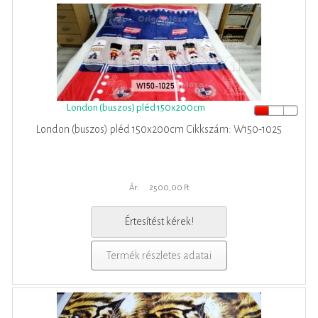
London (buszos) pléd 150x200cm
London (buszos) pléd 150x200cm Cikkszám: W150-1025
Ár:
2500,00 Ft
Értesítést kérek!
Termék részletes adatai