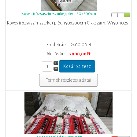
Köves (rózsaszín-szürke) pléd 150x200cm
Köves (rózsaszín-szürke) pléd 150x200cm Cikkszám: W150-1029
Eredeti ár:
2400,00 Ft
Akciós ár:
2000,00 Ft
Termék részletes adatai