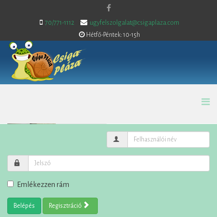
70/771-1112
ugyfelszolgalat@csigaplaza.com
Hétfő-Péntek: 10-15h
Emlékezzen rám
Belépés
Regisztráció