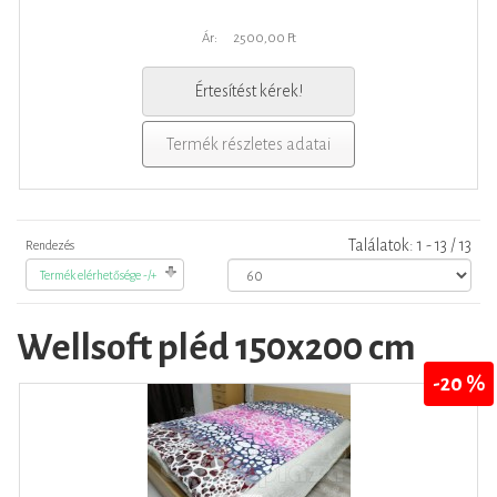
Ár:
2500,00 Ft
Értesítést kérek!
Termék részletes adatai
Találatok: 1 - 13 / 13
Rendezés
Termék elérhetősége -/+
Wellsoft pléd 150x200 cm
-20 %