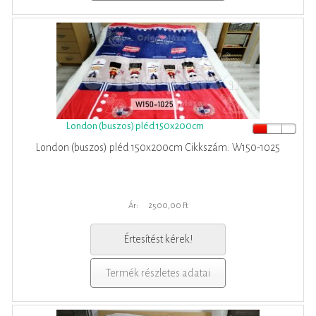
London (buszos) pléd 150x200cm
London (buszos) pléd 150x200cm Cikkszám: W150-1025
Ár:
2500,00 Ft
Értesítést kérek!
Termék részletes adatai