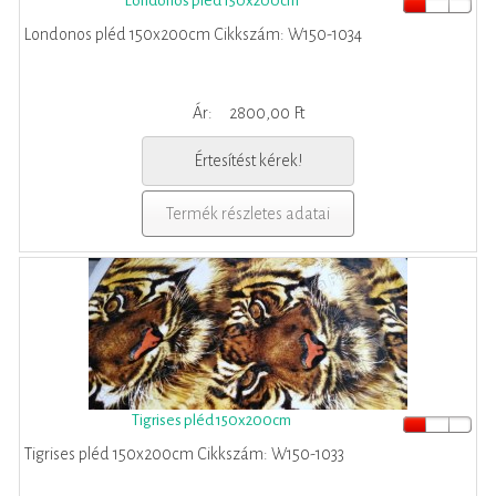
Londonos pléd 150x200cm
Londonos pléd 150x200cm Cikkszám: W150-1034
Ár:
2800,00 Ft
Értesítést kérek!
Termék részletes adatai
Tigrises pléd 150x200cm
Tigrises pléd 150x200cm Cikkszám: W150-1033