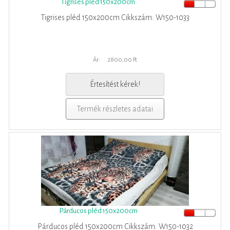
Tigrises pléd 150x200cm
Tigrises pléd 150x200cm Cikkszám: W150-1033
Ár:
2800,00 Ft
Értesítést kérek!
Termék részletes adatai
Párducos pléd 150x200cm
Párducos pléd 150x200cm Cikkszám: W150-1032