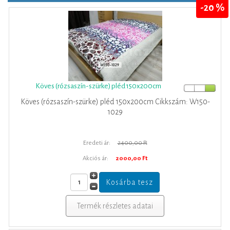
-20 %
Köves (rózsaszín-szürke) pléd 150x200cm
Köves (rózsaszín-szürke) pléd 150x200cm Cikkszám: W150-
1029
Eredeti ár:
2400,00 Ft
Akciós ár:
2000,00 Ft
Termék részletes adatai