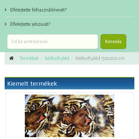
Elfelejtette felhasználónevét?
Elfelejtette jelszavát?
Termékek
Wellsoft pléd
Wellsoft pléd 150x200 cm
Kiemelt termékek