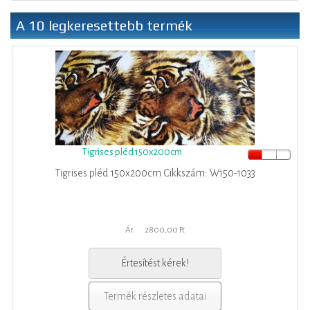
A 10 legkeresettebb termék
Tigrises pléd 150x200cm
Tigrises pléd 150x200cm Cikkszám: W150-1033
Ár:
2800,00 Ft
Értesítést kérek!
Termék részletes adatai