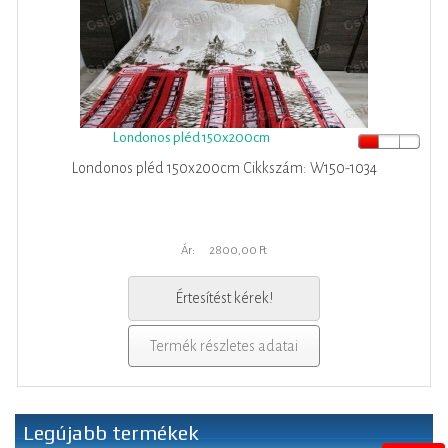
Londonos pléd 150x200cm
Londonos pléd 150x200cm Cikkszám: W150-1034
Ár:
2800,00 Ft
Értesítést kérek!
Termék részletes adatai
Legújabb termékek