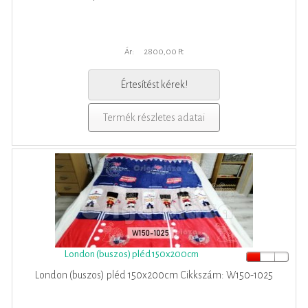
Ár:
2800,00 Ft
Értesítést kérek!
Termék részletes adatai
London (buszos) pléd 150x200cm
London (buszos) pléd 150x200cm Cikkszám: W150-1025