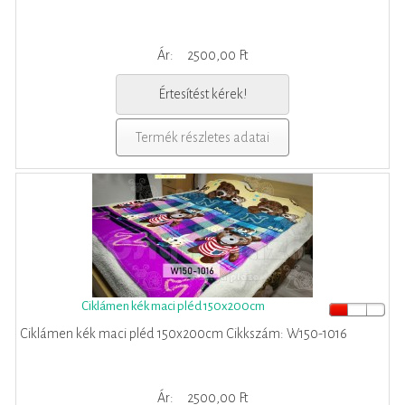
Ár:
2500,00 Ft
Értesítést kérek!
Termék részletes adatai
Ciklámen kék maci pléd 150x200cm
Ciklámen kék maci pléd 150x200cm Cikkszám: W150-1016
Ár:
2500,00 Ft