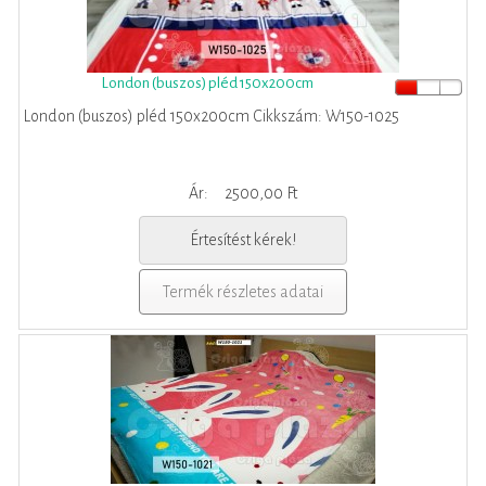
London (buszos) pléd 150x200cm
London (buszos) pléd 150x200cm Cikkszám: W150-1025
Ár:
2500,00 Ft
Értesítést kérek!
Termék részletes adatai