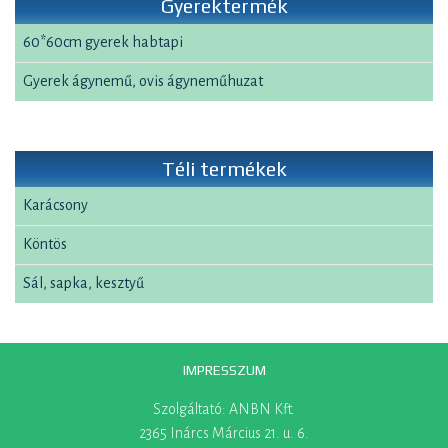
Gyerektermék
60*60cm gyerek habtapi
Gyerek ágynemű, ovis ágyneműhuzat
Téli termékek
Karácsony
Köntös
Sál, sapka, kesztyű
IMPRESSZUM
Szolgáltató: ANBN Kft.
2365 Inárcs Március 21. u. 6.