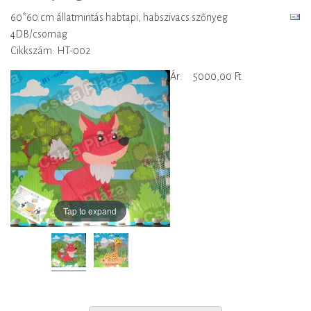
60*60 cm állatmintás habtapi, habszivacs szőnyeg
4DB/csomag
Cikkszám: HT-002
Ár:
5000,00 Ft
Tap to expand