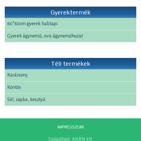
Gyerektermék
60*60cm gyerek habtapi
Gyerek ágynemű, ovis ágyneműhuzat
Téli termékek
Karácsony
Köntös
Sál, sapka, kesztyű
IMPRESSZUM
Szolgáltató: ANBN Kft.