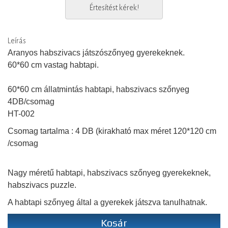
Értesítést kérek!
Leírás
Aranyos habszivacs játszószőnyeg gyerekeknek.
60*60 cm vastag habtapi.
60*60 cm állatmintás habtapi, habszivacs szőnyeg
4DB/csomag
HT-002
Csomag tartalma : 4 DB (kirakható max méret 120*120 cm
/csomag
Nagy méretű habtapi, habszivacs szőnyeg gyerekeknek,
habszivacs puzzle.
A habtapi szőnyeg által a gyerekek játszva tanulhatnak.
Kosár