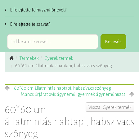
Elfelejtette felhasználónevét?
Elfelejtette jelszavát?
Termékek
Gyerek termék
60*60 cm állatmintás habtapi, habszivacs szőnyeg
60*60 cm állatmintás habtapi, habszivacs szőnyeg
Mancs őrjárat ovis ágynemű, gyermek ágyneműhuzat
60*60 cm
Vissza: Gyerek termék
állatmintás habtapi, habszivacs
szőnyeg