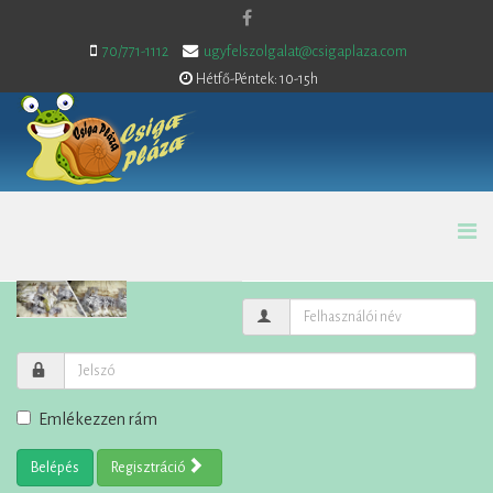
70/771-1112
ugyfelszolgalat@csigaplaza.com
Hétfő-Péntek: 10-15h
Emlékezzen rám
Belépés
Regisztráció