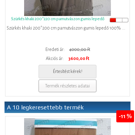
Szürkés khaki 200*220 cm pamutvászon gumis lepedő
Szürkés khaki 200*200 cm pamutvászon gumis lepedő 100% ...
Eredeti ár:
4000,00 Ft
Akciós ár:
3600,00 Ft
Értesítést kérek!
Termék részletes adatai
A 10 legkeresettebb termék
-11 %