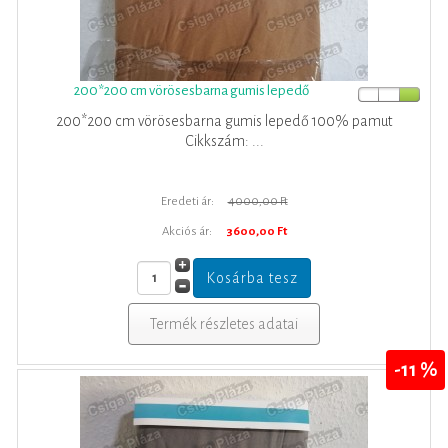
200*200 cm vörösesbarna gumis lepedő
200*200 cm vörösesbarna gumis lepedő 100% pamut
Cikkszám: ...
Eredeti ár:
4000,00 Ft
Akciós ár:
3600,00 Ft
Termék részletes adatai
-11 %