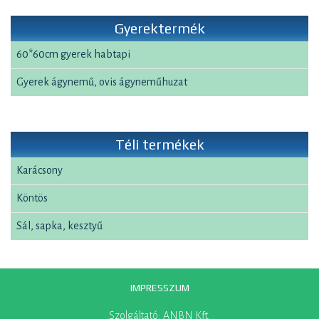
Gyerektermék
60*60cm gyerek habtapi
Gyerek ágynemű, ovis ágyneműhuzat
Téli termékek
Karácsony
Köntös
Sál, sapka, kesztyű
IMPRESSZUM
Szolgáltató: ANBN Kft.