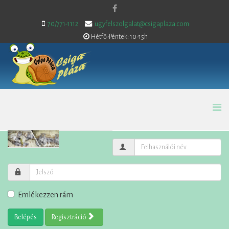
70/771-1112
ugyfelszolgalat@csigaplaza.com
Hétfő-Péntek: 10-15h
Emlékezzen rám
Belépés
Regisztráció