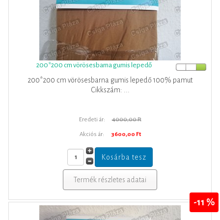
200*200 cm vörösesbarna gumis lepedő
200*200 cm vörösesbarna gumis lepedő 100% pamut
Cikkszám: ...
Eredeti ár:
4000,00 Ft
Akciós ár:
3600,00 Ft
Termék részletes adatai
-11 %