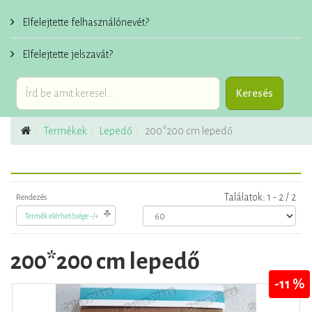
Elfelejtette felhasználónevét?
Elfelejtette jelszavát?
Termékek
Lepedő
200*200 cm lepedő
Találatok: 1 - 2 / 2
Rendezés
Termék elérhetősége -/+
200*200 cm lepedő
-11 %