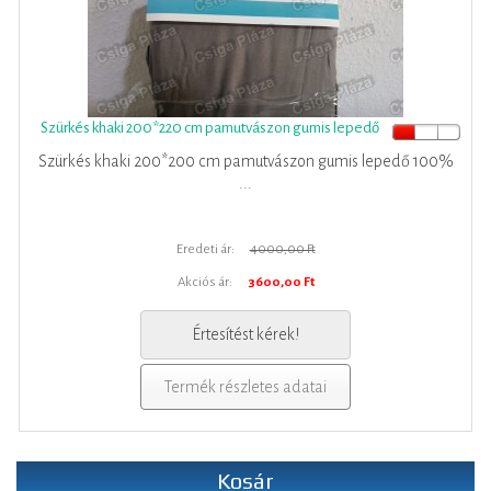
Szürkés khaki 200*220 cm pamutvászon gumis lepedő
Szürkés khaki 200*200 cm pamutvászon gumis lepedő 100%
...
Eredeti ár:
4000,00 Ft
Akciós ár:
3600,00 Ft
Értesítést kérek!
Termék részletes adatai
Kosár