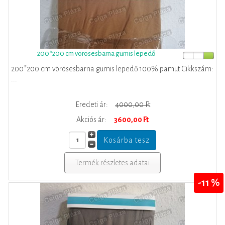
200*200 cm vörösesbarna gumis lepedő
200*200 cm vörösesbarna gumis lepedő 100% pamut Cikkszám:
...
Eredeti ár:
4000,00 Ft
Akciós ár:
3600,00 Ft
Termék részletes adatai
-11 %