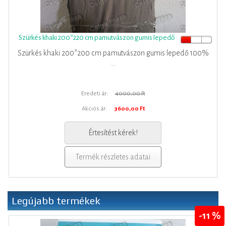
Szürkés khaki 200*220 cm pamutvászon gumis lepedő
Szürkés khaki 200*200 cm pamutvászon gumis lepedő 100%
...
Eredeti ár:
4000,00 Ft
Akciós ár:
3600,00 Ft
Értesítést kérek!
Termék részletes adatai
Legújabb termékek
-11 %