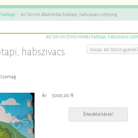
habtapi
60*60 cm állatmintás habtapi, habszivacs szőnyeg
60*60 cm DInó mintás habtapi, habszivacs sző
tapi, habszivacs
Vissza: 60*60cm gyerek 
B/csomag
Ár:
5000,00 Ft
Értesítést kérek!