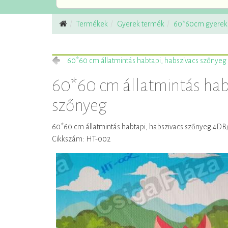
Termékek
Gyerek termék
60*60cm gyerek 
60*60 cm állatmintás habtapi, habszivacs szőnyeg
60*60 cm állatmintás hab
szőnyeg
60*60 cm állatmintás habtapi, habszivacs szőnyeg 4D
Cikkszám: HT-002