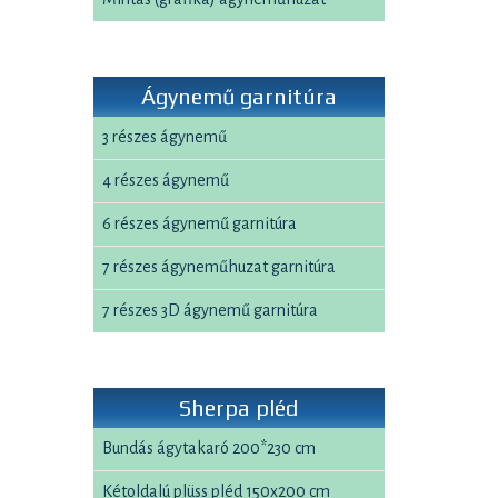
Ágynemű garnitúra
3 részes ágynemű
4 részes ágynemű
6 részes ágynemű garnitúra
7 részes ágyneműhuzat garnitúra
7 részes 3D ágynemű garnitúra
Sherpa pléd
Bundás ágytakaró 200*230 cm
Kétoldalú plüss pléd 150x200 cm