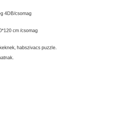
yeg 4DB/csomag
20*120 cm /csomag
keknek, habszivacs puzzle.
hatnak.