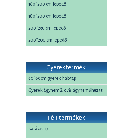
160*200 cm lepedő
180*200 cm lepedő
200*230 cm lepedő
200*200 cm lepedő
Gyerektermék
60*60cm gyerek habtapi
Gyerek ágynemű, ovis ágyneműhuzat
Téli termékek
Karácsony