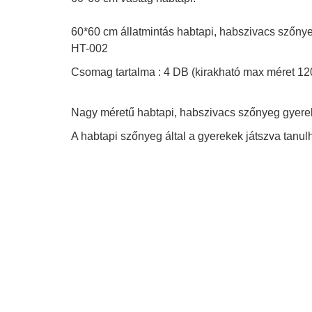
60*60 cm állatmintás habtapi, habszivacs szőn
HT-002
Csomag tartalma : 4 DB (kirakható max méret 1
Nagy méretű habtapi, habszivacs szőnyeg gyere
A habtapi szőnyeg által a gyerekek játszva tanul