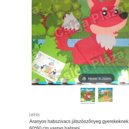
Hover to zoom
Leírás
Aranyos habszivacs játszószőnyeg gyerekeknek
60*60 cm vastag habtapi.