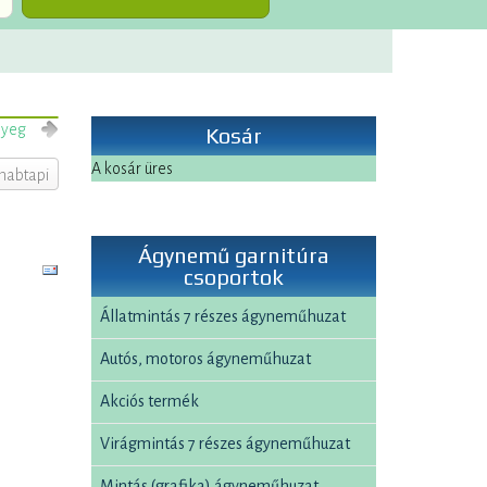
nyeg
Kosár
A kosár üres
habtapi
Ágynemű garnitúra
csoportok
Állatmintás 7 részes ágyneműhuzat
Autós, motoros ágyneműhuzat
Akciós termék
Virágmintás 7 részes ágyneműhuzat
Mintás (grafika) ágyneműhuzat