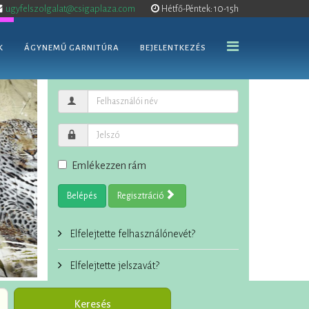
ugyfelszolgalat@csigaplaza.com
Hétfő-Péntek: 10-15h
K
ÁGYNEMŰ GARNITÚRA
BEJELENTKEZÉS
Emlékezzen rám
Belépés
Regisztráció
Elfelejtette felhasználónevét?
Elfelejtette jelszavát?